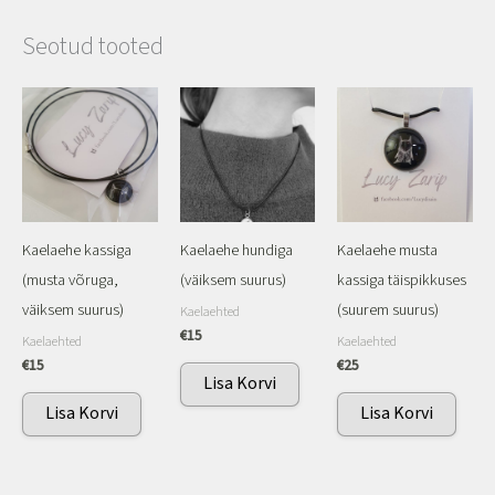
Seotud tooted
Kaelaehe kassiga
Kaelaehe hundiga
Kaelaehe musta
(musta võruga,
(väiksem suurus)
kassiga täispikkuses
väiksem suurus)
(suurem suurus)
Kaelaehted
€
15
Kaelaehted
Kaelaehted
€
15
€
25
Lisa Korvi
Lisa Korvi
Lisa Korvi