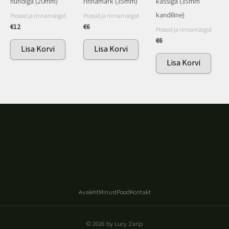
hundiga (20mm)
rinnamärk (35mm)
kassiga (35mm
kandiline)
Prossid ja rinnamärgid
Prossid ja rinnamärgid
€
12
€
6
Prossid ja rinnamärgid
€
6
Lisa Korvi
Lisa Korvi
Lisa Korvi
Avaleht
Minust
Pood
Kontakt
© 2026 by Lucy Zarip