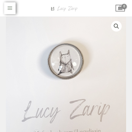
Skip
Main
to
Menu
content
Klaaskameega
pross
valge
kassiga
täispikkuses
(20mm)
kogus