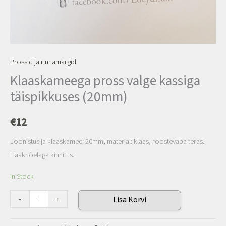
Prossid ja rinnamärgid
Klaaskameega pross valge kassiga
täispikkuses (20mm)
€
12
Joonistus ja klaaskamee: 20mm, materjal: klaas, roostevaba teras.
Haaknõelaga kinnitus.
In Stock
-
+
Lisa Korvi