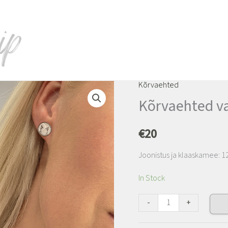
Kõrvaehted
Kõrvaehted
Kõrvaehted va
valge
kassiga
€
20
2
kogus
Joonistus ja klaaskamee: 1
In Stock
-
+