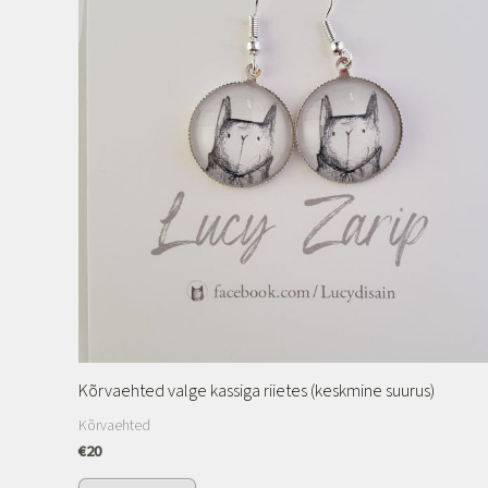
Kõrvaehted valge kassiga riietes (keskmine suurus)
Kõrvaehted
€
20