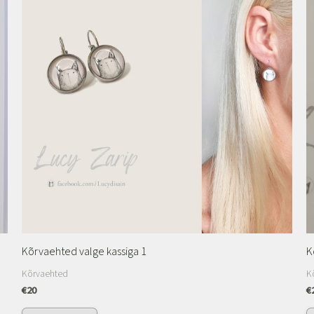
Kõrvaehted valge kassiga 1
K
Kõrvaehted
K
€
20
€