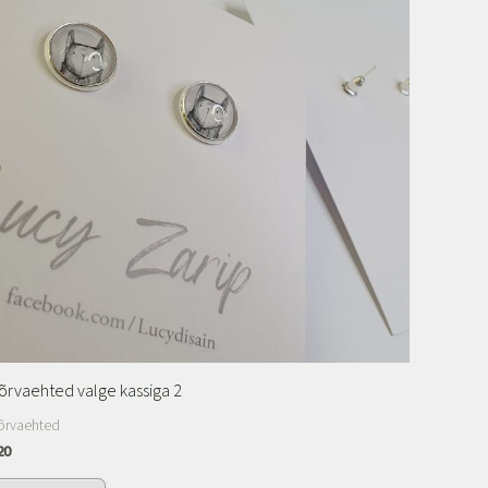
õrvaehted valge kassiga 2
õrvaehted
20