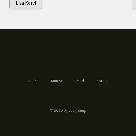
Lisa Korvi
Avaleht
Minust
Pood
Kontakt
© 2026 by Lucy Zarip