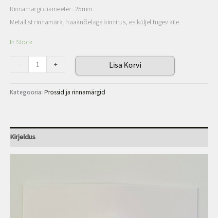
Rinnamärgi diameeter: 25mm.
Metallist rinnamärk, haaknõelaga kinnitus, esiküljel tugev kile.
In Stock
-
+
Lisa Korvi
Kategooria:
Prossid ja rinnamärgid
Kirjeldus