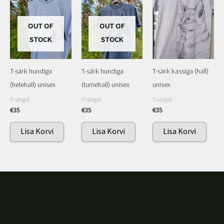
OUT OF
OUT OF
STOCK
STOCK
T-särk hundiga
T-särk hundiga
T-särk kassiga (hall)
(helehall) unisex
(tumehall) unisex
unisex
T-särgid
T-särgid
T-särgid
€
35
€
35
€
35
Lisa Korvi
Lisa Korvi
Lisa Korvi